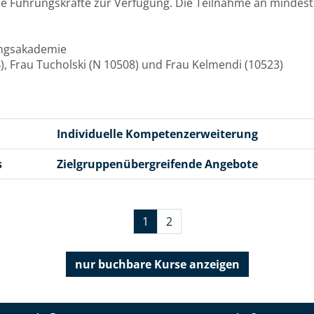
nde Führungskräfte zur Verfügung. Die Teilnahme an mindes
rungsakademie
), Frau Tucholski (N 10508) und Frau Kelmendi (10523)
Individuelle Kompetenzerweiterung
s
Zielgruppenübergreifende Angebote
1
2
nur buchbare
Kurse anzeigen