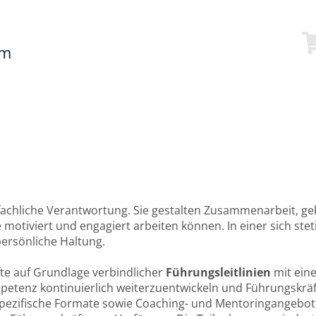
mm
z
achliche Verantwortung. Sie gestalten Zusammenarbeit, ge
tiviert und engagiert arbeiten können. In einer sich steti
rsönliche Haltung.
fte auf Grundlage verbindlicher
Führungsleitlinien
mit eine
petenz kontinuierlich weiterzuentwickeln und Führungskräfte
ezifische Formate sowie Coaching- und Mentoringangebote