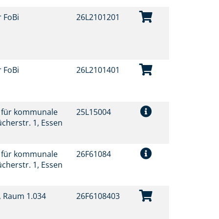
r FoBi
26L2101201
r FoBi
26L2101401
t für kommunale
25L15004
ücherstr. 1, Essen
t für kommunale
26F61084
ücherstr. 1, Essen
t, Raum 1.034
26F6108403