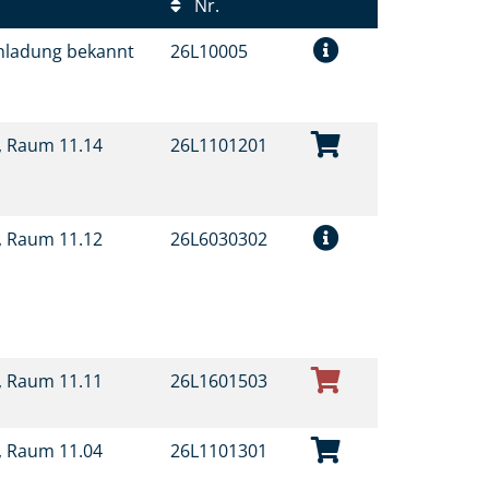
Nr.
inladung bekannt
26L10005
t, Raum 11.14
26L1101201
t, Raum 11.12
26L6030302
t, Raum 11.11
26L1601503
t, Raum 11.04
26L1101301