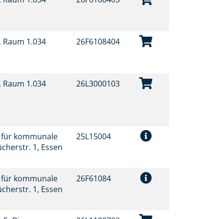
t, Raum 1.034
26F6108404
t, Raum 1.034
26L3000103
t für kommunale
25L15004
ücherstr. 1, Essen
t für kommunale
26F61084
ücherstr. 1, Essen