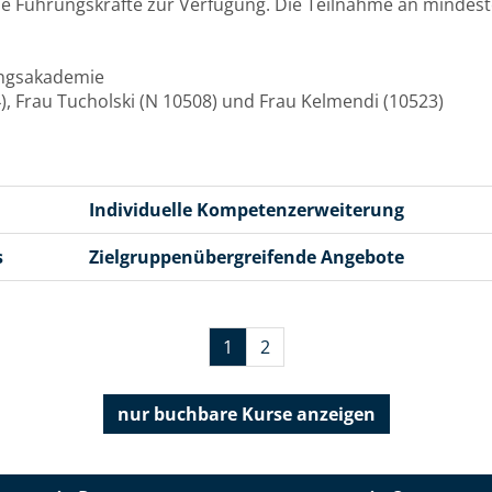
nde Führungskräfte zur Verfügung. Die Teilnahme an mindes
rungsakademie
), Frau Tucholski (N 10508) und Frau Kelmendi (10523)
Individuelle Kompetenzerweiterung
s
Zielgruppenübergreifende Angebote
1
2
nur buchbare
Kurse anzeigen