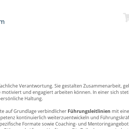
mm
z
achliche Verantwortung. Sie gestalten Zusammenarbeit, ge
tiviert und engagiert arbeiten können. In einer sich steti
rsönliche Haltung.
fte auf Grundlage verbindlicher
Führungsleitlinien
mit eine
petenz kontinuierlich weiterzuentwickeln und Führungskräfte
ezifische Formate sowie Coaching- und Mentoringangebote