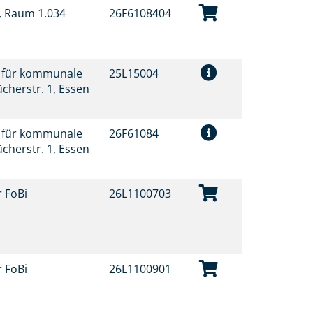
t, Raum 1.034
26F6108404
t für kommunale
25L15004
ücherstr. 1, Essen
t für kommunale
26F61084
ücherstr. 1, Essen
r FoBi
26L1100703
r FoBi
26L1100901