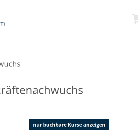
mm
hwuchs
kräftenachwuchs
nur buchbare
Kurse anzeigen