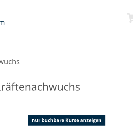
mm
hwuchs
kräftenachwuchs
nur buchbare
Kurse anzeigen