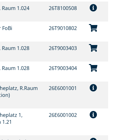
t, Raum 1.024
26T8100508
r FoBi
26T9010802
t, Raum 1.028
26T9003403
t, Raum 1.028
26T9003404
heplatz, R.Raum
26E6001001
tion)
heplatz 1,
26E6001002
 1.21