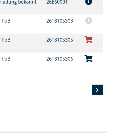
inladung bekannt
26E60001
r FoBi
26T8105303
r FoBi
26T8105305
r FoBi
26T8105306