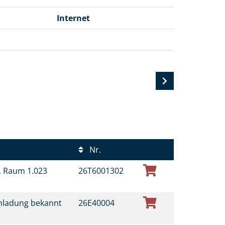
Internet
Nr.
t, Raum 1.023
26T6001302
inladung bekannt
26E40004