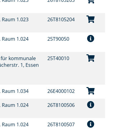
t, Raum 1.023
26T8105203
t, Raum 1.023
26T8105204
t, Raum 1.024
25T90050
t für kommunale
25T40010
ücherstr. 1, Essen
t, Raum 1.034
26E4000102
t, Raum 1.024
26T8100506
t, Raum 1.024
26T8100507