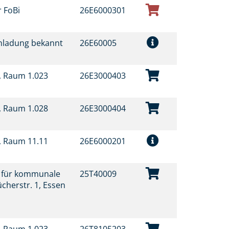
r FoBi
26E6000301
inladung bekannt
26E60005
t, Raum 1.023
26E3000403
t, Raum 1.028
26E3000404
t, Raum 11.11
26E6000201
t für kommunale
25T40009
ücherstr. 1, Essen