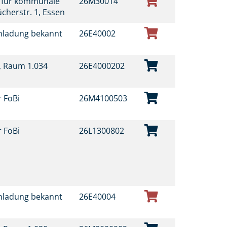
t für kommunale
26M30014
ücherstr. 1, Essen
inladung bekannt
26E40002
t, Raum 1.034
26E4000202
r FoBi
26M4100503
r FoBi
26L1300802
inladung bekannt
26E40004