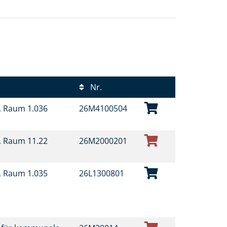
Nr.
t, Raum 1.036
26M4100504
t, Raum 11.22
26M2000201
t, Raum 1.035
26L1300801