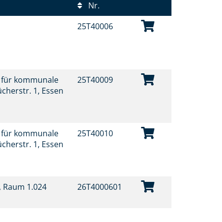
Nr.
t
25T40006
t für kommunale
25T40009
ücherstr. 1, Essen
t für kommunale
25T40010
ücherstr. 1, Essen
t, Raum 1.024
26T4000601