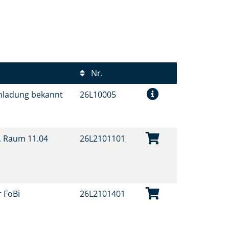
Nr.
inladung bekannt
26L10005
t, Raum 11.04
26L2101101
r FoBi
26L2101401