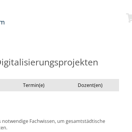
mm
gitalisierungsprojekten
Termin(e)
Dozent(en)
s notwendige Fachwissen, um gesamtstädtische
ten.