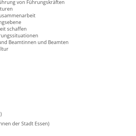
Führung von Führungskräften
turen
 Zusammenarbeit
ungsebene
eit schaffen
rungssituationen
en und Beamtinnen und Beamten
ltur
u)
/innen der Stadt Essen)