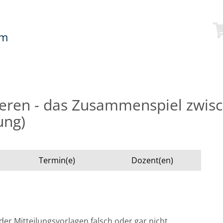
mm
eren - das Zusammenspiel zwis
ung)
Termin(e)
Dozent(en)
der Mitteilungsvorlagen falsch oder gar nicht