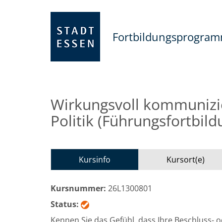
Fortbildungsprogra
Wirkungsvoll kommunizi
Politik (Führungsfortbild
Kursinfo
Kursort(e)
Kursnummer:
26L1300801
Status:
Kennen Sie das Gefühl, dass Ihre Beschluss- o