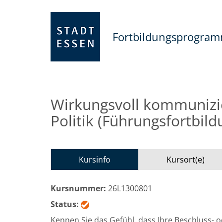
Fortbildungsprogra
Wirkungsvoll kommunizi
Politik (Führungsfortbild
Kursinfo
Kursort(e)
Kursnummer:
26L1300801
Status:
Kennen Sie das Gefühl, dass Ihre Beschluss- o