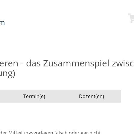
mm
eren - das Zusammenspiel zwis
ung)
Termin(e)
Dozent(en)
der Mitteilungsvorlagen falsch oder gar nicht