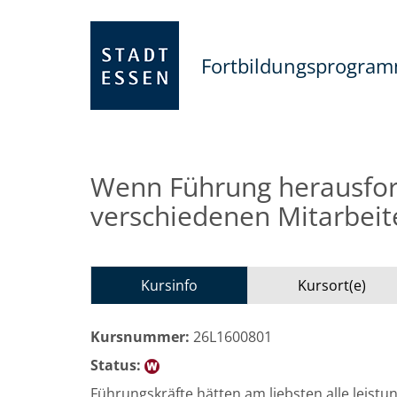
Fortbildungsprogra
Wenn Führung herausfor
verschiedenen Mitarbeit
Kursinfo
Kursort(e)
Kursnummer:
26L1600801
Status:
Führungskräfte hätten am liebsten alle leistu