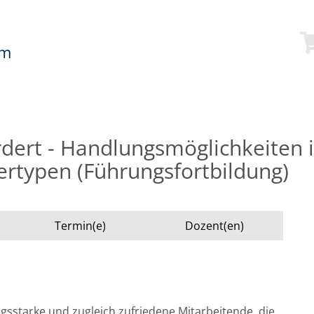
mm
dert - Handlungsmöglichkeiten
ertypen (Führungsfortbildung)
Termin(e)
Dozent(en)
ngsstarke und zugleich zufriedene Mitarbeitende, die