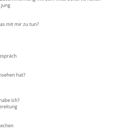
 jung
as mit mir zu tun?
Gespräch
insehen hat?
 habe ich?
ereitung
rechen