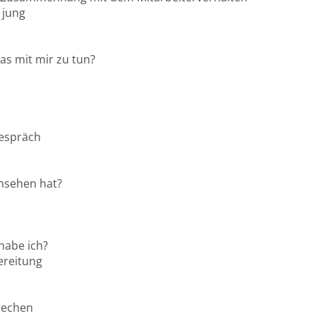
 jung
as mit mir zu tun?
Gespräch
insehen hat?
 habe ich?
ereitung
rechen