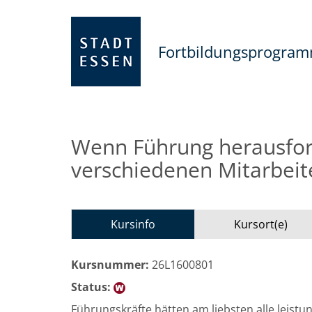
Fortbildungsprogra
Wenn Führung herausfor
verschiedenen Mitarbeit
Kursinfo
Kursort(e)
Kursnummer:
26L1600801
Status:
Führungskräfte hätten am liebsten alle leistu