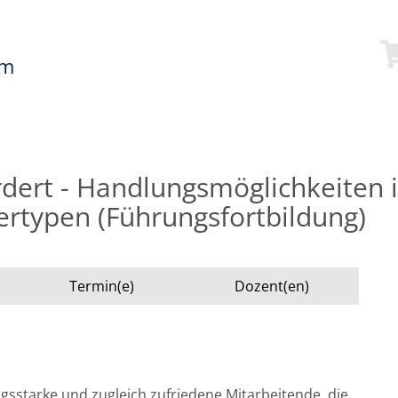
mm
dert - Handlungsmöglichkeiten
ertypen (Führungsfortbildung)
Termin(e)
Dozent(en)
ngsstarke und zugleich zufriedene Mitarbeitende, die