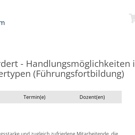
mm
dert - Handlungsmöglichkeiten
ertypen (Führungsfortbildung)
Termin(e)
Dozent(en)
ngsstarke und zugleich zufriedene Mitarbeitende, die