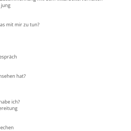
 jung
as mit mir zu tun?
Gespräch
insehen hat?
 habe ich?
ereitung
rechen