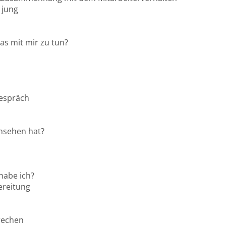
 jung
as mit mir zu tun?
Gespräch
insehen hat?
 habe ich?
ereitung
rechen