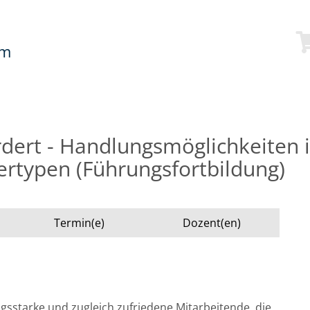
mm
dert - Handlungsmöglichkeiten
ertypen (Führungsfortbildung)
Termin(e)
Dozent(en)
ngsstarke und zugleich zufriedene Mitarbeitende, die