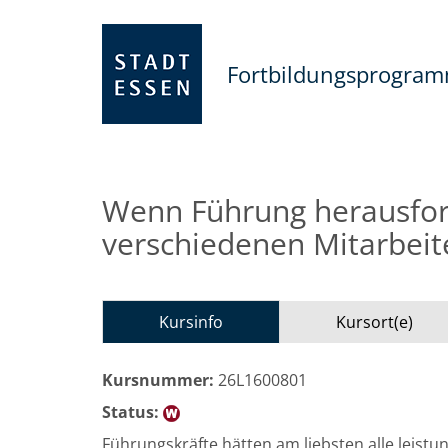
Fortbildungsprogra
Wenn Führung herausfor
verschiedenen Mitarbeit
Kursinfo
Kursort(e)
Kursnummer:
26L1600801
Status:
Führungskräfte hätten am liebsten alle leistu