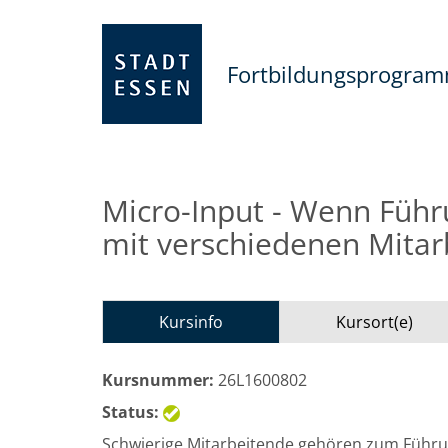
Fortbildungsprogra
Micro-Input - Wenn Füh
mit verschiedenen Mitar
Kursinfo
Kursort(e)
Kursnummer:
26L1600802
Status:
Schwierige Mitarbeitende gehören zum Führun