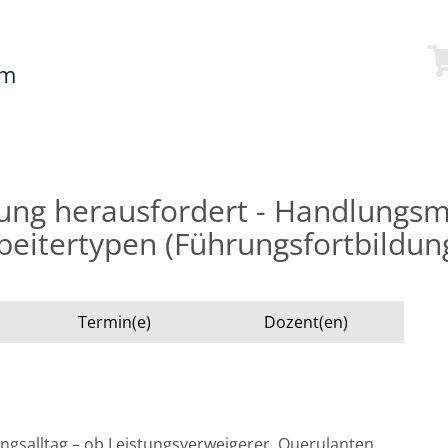
mm
rung herausfordert - Handlungs
beitertypen (Führungsfortbildun
Termin(e)
Dozent(en)
gsalltag – ob Leistungsverweigerer, Querulanten,