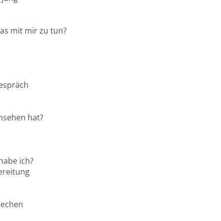
as mit mir zu tun?
Gespräch
insehen hat?
 habe ich?
ereitung
rechen