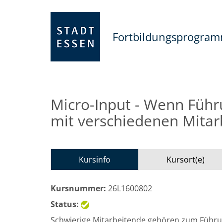
Fortbildungsprogra
Micro-Input - Wenn Füh
mit verschiedenen Mitar
Kursinfo
Kursort(e)
Kursnummer:
26L1600802
Status:
Schwierige Mitarbeitende gehören zum Führun