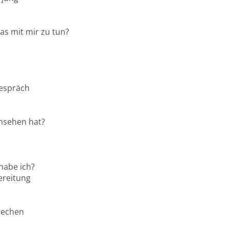
as mit mir zu tun?
Gespräch
insehen hat?
 habe ich?
ereitung
rechen