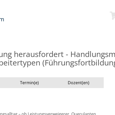
mm
rung herausfordert - Handlungs
beitertypen (Führungsfortbildun
Termin(e)
Dozent(en)
gsalltag – ob Leistungsverweigerer, Querulanten,