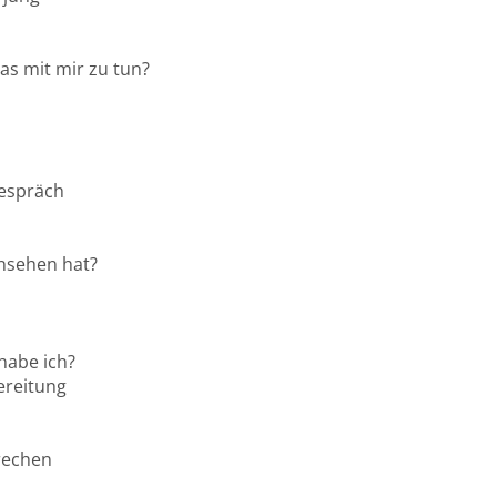
as mit mir zu tun?
Gespräch
insehen hat?
 habe ich?
ereitung
rechen