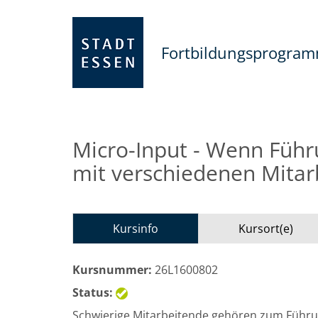
Fortbildungsprogra
Micro-Input - Wenn Füh
mit verschiedenen Mitar
Kursinfo
Kursort(e)
Kursnummer:
26L1600802
Status:
Schwierige Mitarbeitende gehören zum Führun