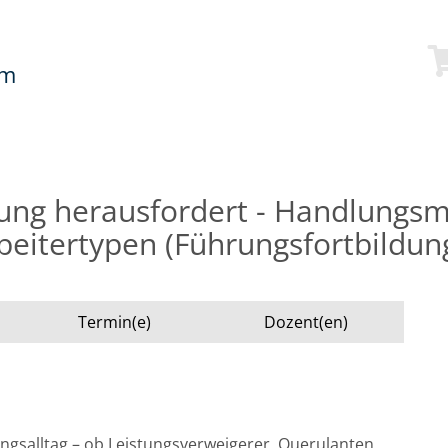
mm
rung herausfordert - Handlungs
beitertypen (Führungsfortbildun
Termin(e)
Dozent(en)
gsalltag – ob Leistungsverweigerer, Querulanten,