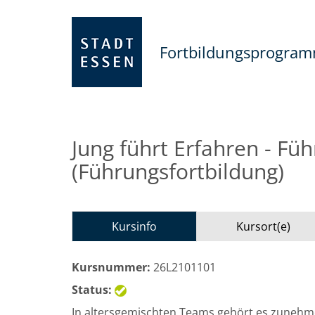
Fortbildungsprogra
Jung führt Erfahren - Fü
(Führungsfortbildung)
Kursinfo
Kursort(e)
Kursnummer:
26L2101101
Status:
In altersgemischten Teams gehört es zunehm