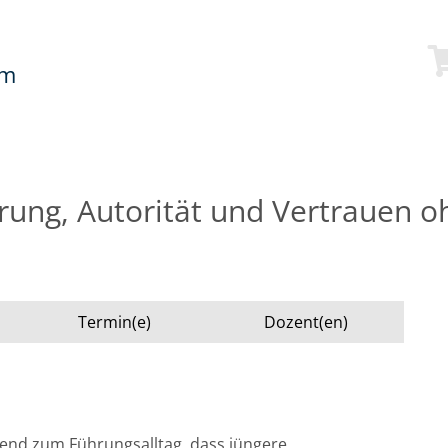
mm
hrung, Autorität und Vertrauen 
Termin(e)
Dozent(en)
end zum Führungsalltag, dass jüngere