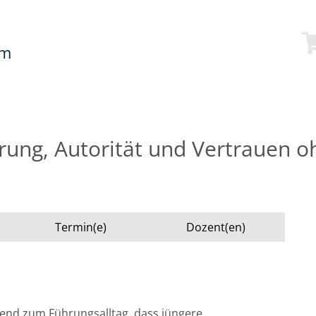
mm
hrung, Autorität und Vertrauen 
Termin(e)
Dozent(en)
end zum Führungsalltag, dass jüngere