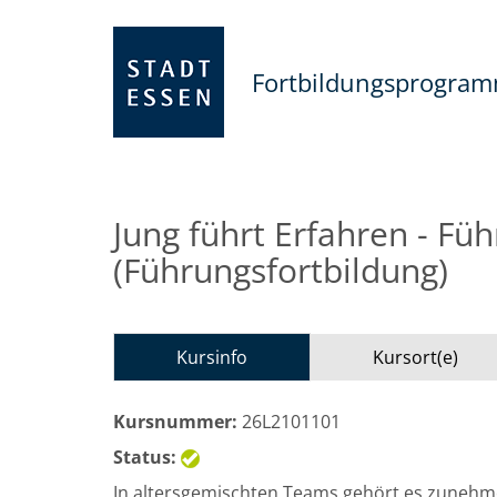
Fortbildungsprogra
Jung führt Erfahren - Fü
(Führungsfortbildung)
Kursinfo
Kursort(e)
Kursnummer:
26L2101101
Status:
In altersgemischten Teams gehört es zunehm