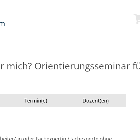
mm
ür mich? Orientierungsseminar f
Termin(e)
Dozent(en)
arbeiter/-in oder Fachexpertin /Fachexperte ohne