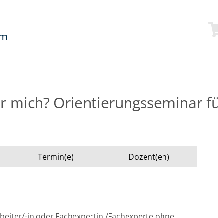
mm
ür mich? Orientierungsseminar f
Termin(e)
Dozent(en)
arbeiter/-in oder Fachexpertin /Fachexperte ohne