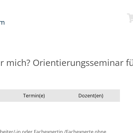
mm
ür mich? Orientierungsseminar f
Termin(e)
Dozent(en)
arbeiter/-in oder Fachexpertin /Fachexperte ohne