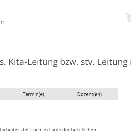
mm
os. Kita-Leitung bzw. stv. Leitung
Termin(e)
Dozent(en)
arbeiter stellt sich im Laufe der beruflichen