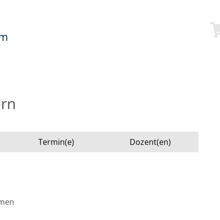
mm
ern
Termin(e)
Dozent(en)
emen