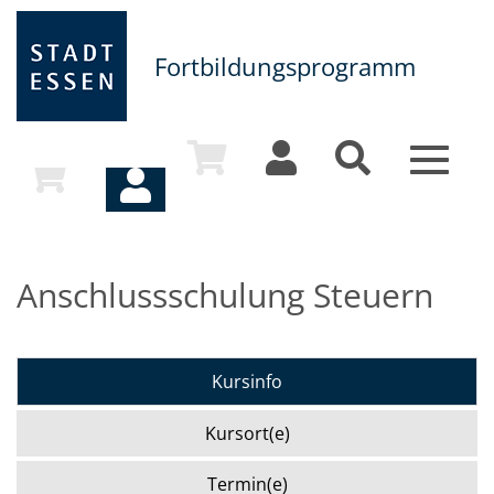
Fortbildungsprogramm
Toggle
navigat
Anschlussschulung Steuern
Kursinfo
Kursort(e)
Termin(e)