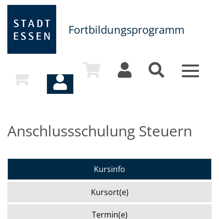
Fortbildungsprogramm
Toggle
navigat
Anschlussschulung Steuern
Kursinfo
Kursort(e)
Termin(e)