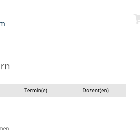
mm
ern
Termin(e)
Dozent(en)
emen