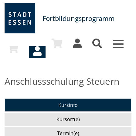
Fortbildungsprogramm
Toggle
navigat
Anschlussschulung Steuern
Kursinfo
Kursort(e)
Termin(e)