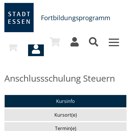
Fortbildungsprogramm
Toggle
navigat
Anschlussschulung Steuern
Kursinfo
Kursort(e)
Termin(e)