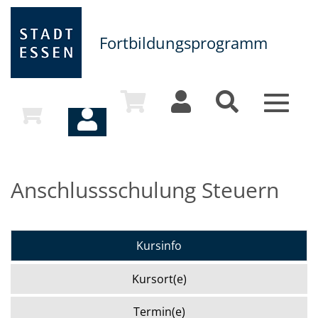
Fortbildungsprogramm
Toggle
navigat
Anschlussschulung Steuern
Kursinfo
Kursort(e)
Termin(e)