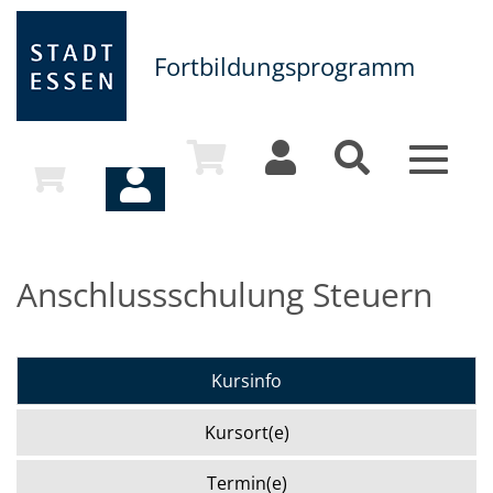
Fortbildungsprogramm
Toggle
navigat
Anschlussschulung Steuern
Kursinfo
Kursort(e)
Termin(e)