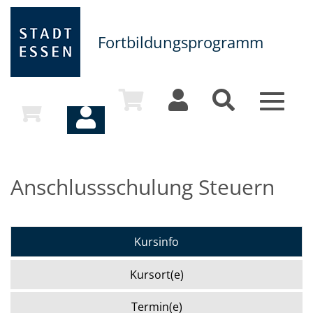
Fortbildungsprogramm
Toggle
navigat
Anschlussschulung Steuern
Kursinfo
Kursort(e)
Termin(e)