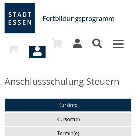
Fortbildungsprogramm
Toggle
navigat
Anschlussschulung Steuern
Kursinfo
Kursort(e)
Termin(e)