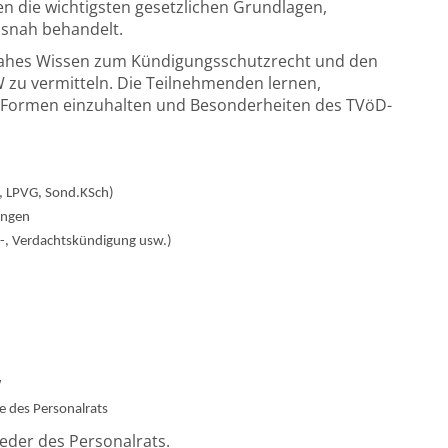
die wichtigsten gesetzlichen Grundlagen,
snah behandelt.
isnahes Wissen zum Kündigungsschutzrecht und den
u vermitteln. Die Teilnehmenden lernen,
d Formen einzuhalten und Besonderheiten des TVöD-
, LPVG, Sond.KSch)
ungen
it-, Verdachtskündigung usw.)
W
e des Personalrats
ieder des Personalrats.