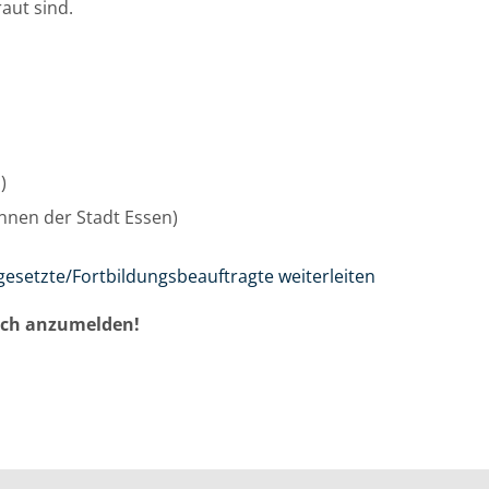
aut sind.
u)
/innen der Stadt Essen)
gesetzte/Fortbildungsbeauftragte weiterleiten
auch anzumelden!