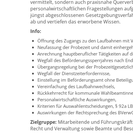
vermittelt, sondern auch praxisnahe Querve
personalwirtschaftlichen Fragestellungen au
jüngst abgeschlossenen Gesetzgebungsverfahr
ab und vertiefen das erworbene Wissen.
Info:
Öffnung des Zugangs zu den Laufbahnen mit V
Neufassung der Probezeit und damit einherg
Anrechnung hauptberuflicher Tätigkeiten auf di
Wegfall des Beförderungssperrjahres nach End
Übergangsregelung bei der Probezeit
(gesetzli
Wegfall der Dienstzeiterfordernisse,
Einstellung im Beförderungsamt ohne Beteili
Vereinfachung des Laufbahnwechsels,
Rückkehrrecht für kommunale Wahlbeamtinn
Personalwirtschaftliche Auswirkungen,
Kriterien für Auswahlentscheidungen, § 92a LB
Auswirkungen der Rechtsprechung des BVerwG
Zielgruppe:
Mitarbeitende und Führungskräft
Recht und Verwaltung sowie Beamte und Besch