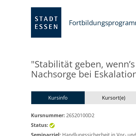
Fortbildungsprogra
"Stabilität geben, wenn’
Nachsorge bei Eskalatio
Kursinfo
Kursort(e)
Kursnummer:
26S20100D2
Status:
Seminarziel:
Handlungssicherheit in Vor- und