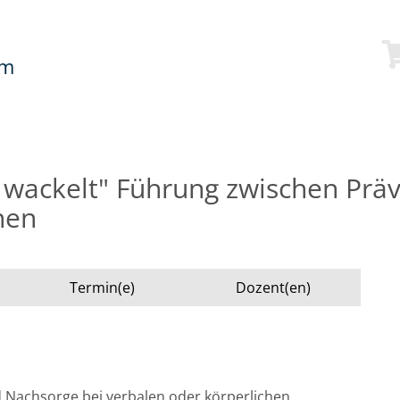
mm
s wackelt" Führung zwischen Präv
nen
Termin(e)
Dozent(en)
 Nachsorge bei verbalen oder körperlichen