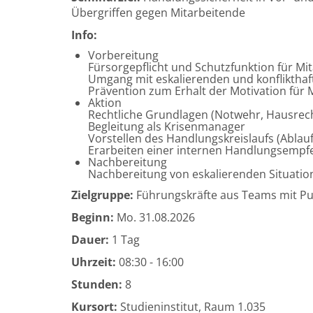
Übergriffen gegen Mitarbeitende
Info:
Vorbereitung
Fürsorgepflicht und Schutzfunktion für Mi
Umgang mit eskalierenden und konflikthaft
Prävention zum Erhalt der Motivation für 
Aktion
Rechtliche Grundlagen (Notwehr, Hausrecht
Begleitung als Krisenmanager
Vorstellen des Handlungskreislaufs (Ablau
Erarbeiten einer internen Handlungsempf
Nachbereitung
Nachbereitung von eskalierenden Situatio
Zielgruppe:
Führungskräfte aus Teams mit Pu
Beginn:
Mo.
31.08.2026
Dauer:
1 Tag
Uhrzeit:
08:30 - 16:00
Stunden:
8
Kursort:
Studieninstitut, Raum 1.035