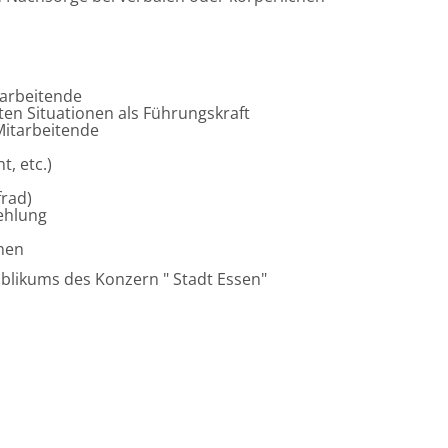
tarbeitende
en Situationen als Führungskraft
Mitarbeitende
, etc.)
frad)
ehlung
nen
blikums des Konzern " Stadt Essen"