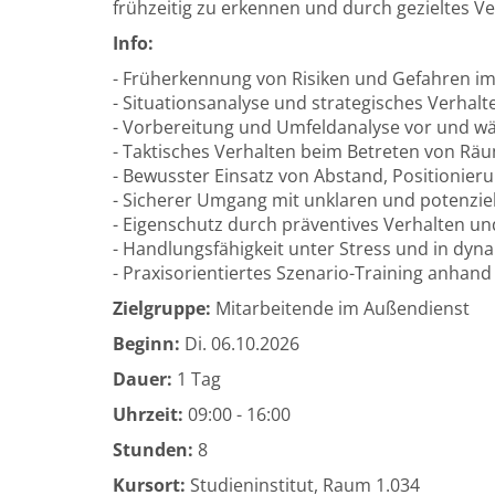
frühzeitig zu erkennen und durch gezieltes V
Info:
- Früherkennung von Risiken und Gefahren i
- Situationsanalyse und strategisches Verha
- Vorbereitung und Umfeldanalyse vor und w
- Taktisches Verhalten beim Betreten von Räu
- Bewusster Einsatz von Abstand, Positionie
- Sicherer Umgang mit unklaren und potenziel
- Eigenschutz durch präventives Verhalten un
- Handlungsfähigkeit unter Stress und in dy
- Praxisorientiertes Szenario-Training anhan
Zielgruppe:
Mitarbeitende im Außendienst
Beginn:
Di.
06.10.2026
Dauer:
1 Tag
Uhrzeit:
09:00 - 16:00
Stunden:
8
Kursort:
Studieninstitut, Raum 1.034