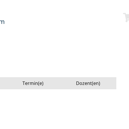
mm
Termin(e)
Dozent(en)