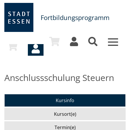
Fortbildungsprogramm
Toggle
navigat
Anschlussschulung Steuern
Kursinfo
Kursort(e)
Termin(e)