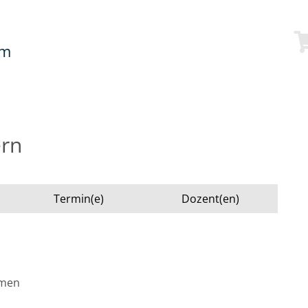
mm
ern
Termin(e)
Dozent(en)
emen