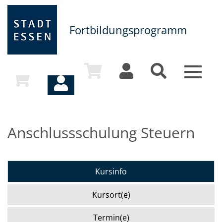
Fortbildungsprogramm
Toggle
navigat
Anschlussschulung Steuern
Kursinfo
Kursort(e)
Termin(e)